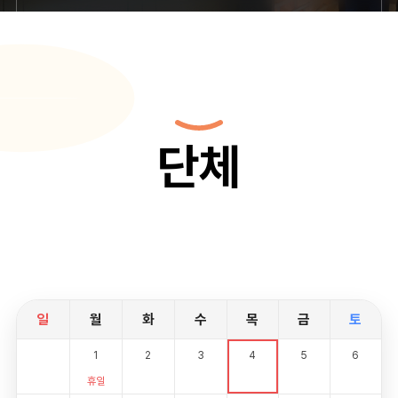
단체
일
월
화
수
목
금
토
1
2
3
4
5
6
휴일