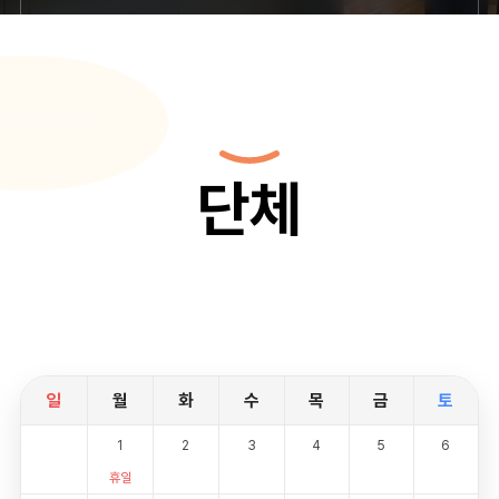
단체
일
월
화
수
목
금
토
1
2
3
4
5
6
휴일