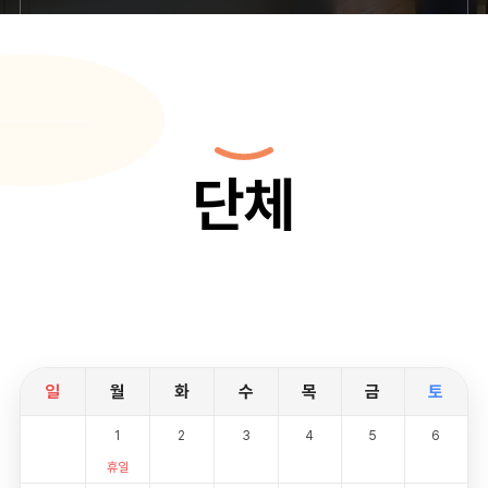
단체
일
월
화
수
목
금
토
1
2
3
4
5
6
휴일