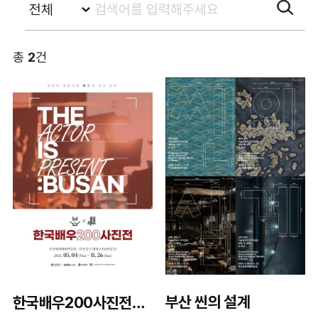
총
2
건
부산 씬의 설계
한국배우200사진전