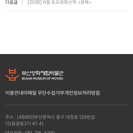
다음글
[2026] 6월 토요영화산책 <광해>
이용안내
이메일 무단수집거부
개인정보처리방침
주소 : (48950)부산광역시 중구 대청로 126번길
12(동광동3가 41-4)