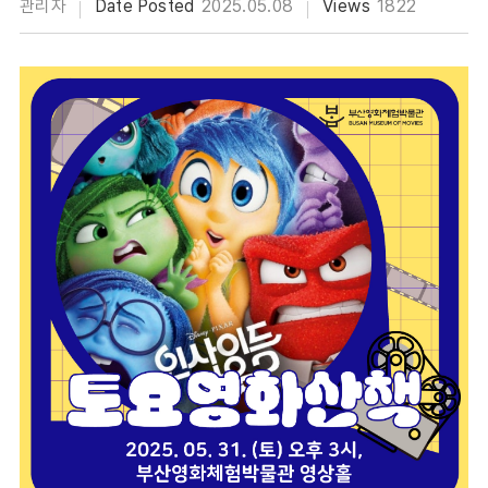
관리자
Date Posted
2025.05.08
Views
1822