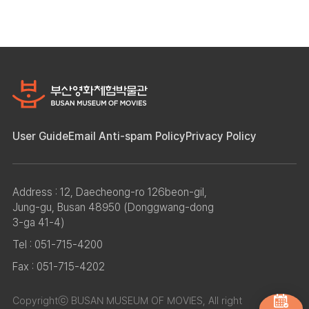
User Guide
Email Anti-spam Policy
Privacy Policy
Address : 12, Daecheong-ro 126beon-gil,
Jung-gu, Busan 48950 (Donggwang-dong
3-ga 41-4)
Tel : 051-715-4200
Fax : 051-715-4202
Copyrightⓒ BUSAN MUSEUM OF MOVIES, All right